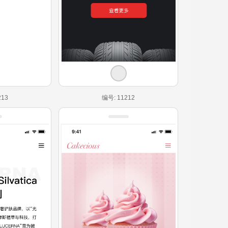
213
编号: 11212