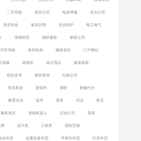
二手回收
保安公司
电器维修
送水公司
美容化妆
家居日用
安全防护
电工电气
介
宠物医院
婚纱摄影
家政公司
汽车驾校
政府机构
咖啡茶饮
门户网站
疗器械
宠物店
保洁用品
健身器材
纺织皮革
家纺家饰
印刷公司
美容美发
度假村
酒吧
跑腿代办
教育培训
超市
票务
药店
珠宝
服务相关
智能机器人
石油公司
茶馆
雕塑
设计类
工程类
国际贸易
饰品外贸
起重设备外贸
平衡车外贸
灯具外贸