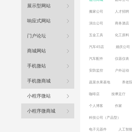
展示型网站
搬家公司
人才招聘
响应式网站
演出公司
商务酒店
五金工具
化工原料
门户论坛
汽车4S店
婚庆公司
商城网站
汽车配件
仪器仪表
手机微站
安防监控
户外运动
手机微商城
蔬菜水果基地
养老
咖啡店
按摩足疗
小程序微站
个人博客
作家
小程序微商城
科技公司（产品型）
电子元器件
人工智