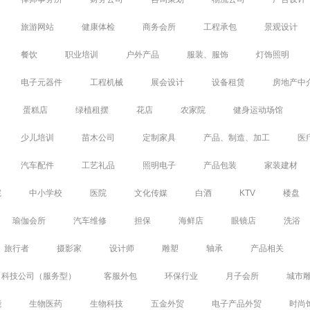
旅游网站
健康体检
商务会所
工程承包
景观设计
餐饮
职业培训
户外产品
服装、服饰
灯饰照明
电子元器件
工程机械
展会设计
设备租赁
房地产中
蛋糕店
绿植租摆
花店
农家院
健身运动场馆
少儿培训
苗木公司
定制家具
产品、制造、加工
医
汽车配件
工艺礼品
照明电子
产品包装
家装建材
院
中小学校
医院
文化传媒
白酒
KTV
楼盘
瑜伽会所
汽车维修
担保
海鲜店
眼镜店
洗浴
旅行者
摄影家
设计师
雕塑
轴承
产品相关
科技公司（服务型）
客服外包
环保行业
月子会所
城市
能
生物医药
生物科技
五金外贸
电子产品外贸
时尚