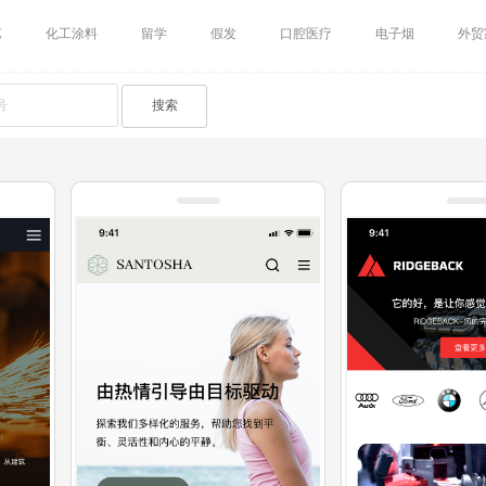
艺
化工涂料
留学
假发
口腔医疗
电子烟
外贸
搜索